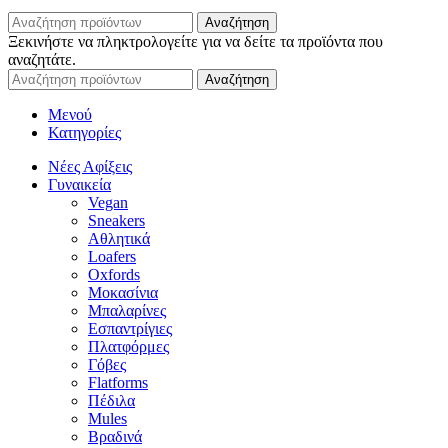
Αναζήτηση
Ξεκινήστε να πληκτρολογείτε για να δείτε τα προϊόντα που
αναζητάτε.
Αναζήτηση
Μενού
Κατηγορίες
Νέες Αφίξεις
Γυναικεία
Vegan
Sneakers
Αθλητικά
Loafers
Oxfords
Μοκασίνια
Μπαλαρίνες
Εσπαντρίγιες
Πλατφόρμες
Γόβες
Flatforms
Πέδιλα
Mules
Βραδινά