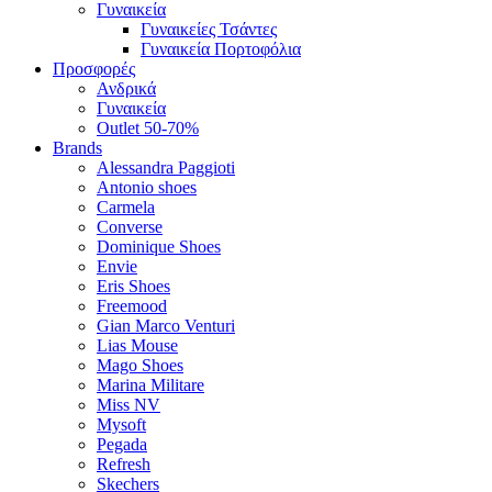
Γυναικεία
Γυναικείες Τσάντες
Γυναικεία Πορτοφόλια
Προσφορές
Ανδρικά
Γυναικεία
Outlet 50-70%
Brands
Alessandra Paggioti
Antonio shoes
Carmela
Converse
Dominique Shoes
Envie
Eris Shoes
Freemood
Gian Marco Venturi
Lias Mouse
Mago Shoes
Marina Militare
Miss NV
Mysoft
Pegada
Refresh
Skechers