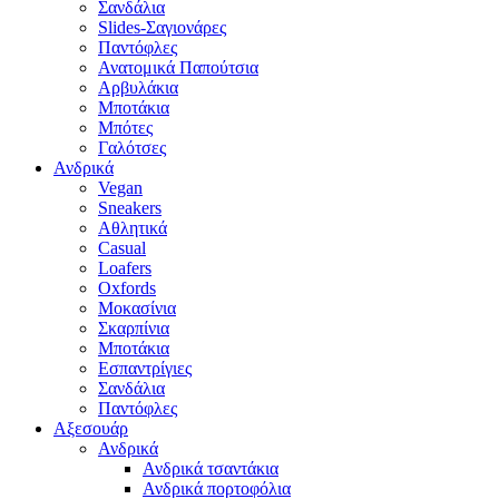
Σανδάλια
Slides-Σαγιονάρες
Παντόφλες
Ανατομικά Παπούτσια
Αρβυλάκια
Μποτάκια
Μπότες
Γαλότσες
Ανδρικά
Vegan
Sneakers
Αθλητικά
Casual
Loafers
Oxfords
Μοκασίνια
Σκαρπίνια
Μποτάκια
Εσπαντρίγιες
Σανδάλια
Παντόφλες
Αξεσουάρ
Ανδρικά
Ανδρικά τσαντάκια
Ανδρικά πορτοφόλια