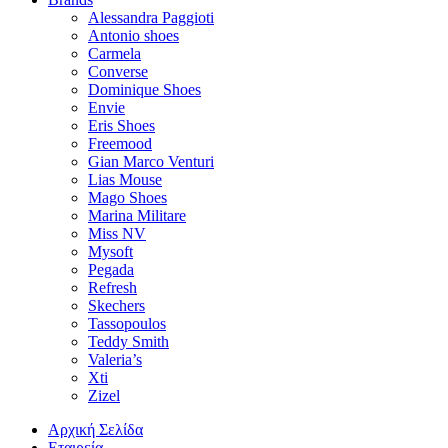
Alessandra Paggioti
Antonio shoes
Carmela
Converse
Dominique Shoes
Envie
Eris Shoes
Freemood
Gian Marco Venturi
Lias Mouse
Mago Shoes
Marina Militare
Miss NV
Mysoft
Pegada
Refresh
Skechers
Tassopoulos
Teddy Smith
Valeria’s
Xti
Zizel
Αρχική Σελίδα
Εταιρεία