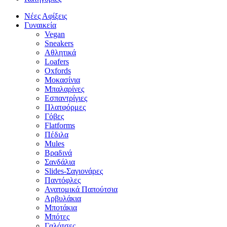
Νέες Αφίξεις
Γυναικεία
Vegan
Sneakers
Αθλητικά
Loafers
Oxfords
Μοκασίνια
Μπαλαρίνες
Εσπαντρίγιες
Πλατφόρμες
Γόβες
Flatforms
Πέδιλα
Mules
Βραδινά
Σανδάλια
Slides-Σαγιονάρες
Παντόφλες
Ανατομικά Παπούτσια
Αρβυλάκια
Μποτάκια
Μπότες
Γαλότσες