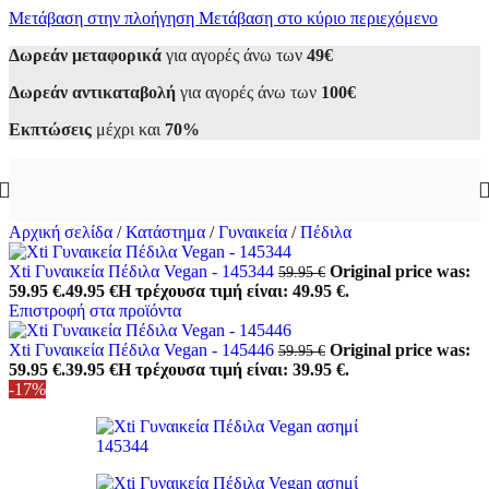
Μετάβαση στην πλοήγηση
Μετάβαση στο κύριο περιεχόμενο
Δωρεάν μεταφορικά
για αγορές άνω των
49€
Δωρεάν αντικαταβολή
για αγορές άνω των
100€
Εκπτώσεις
μέχρι και
70%
Αρχική σελίδα
/
Κατάστημα
/
Γυναικεία
/
Πέδιλα
Xti Γυναικεία Πέδιλα Vegan - 145344
Original price was:
59.95
€
59.95 €.
49.95
€
Η τρέχουσα τιμή είναι: 49.95 €.
Επιστροφή στα προϊόντα
Xti Γυναικεία Πέδιλα Vegan - 145446
Original price was:
59.95
€
59.95 €.
39.95
€
Η τρέχουσα τιμή είναι: 39.95 €.
-17%