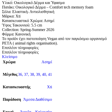
Υλικό: Οικολογικό Δέρμα και Ύφασμα
Πατάκι: Οικολογικό Δέρμα – Comfort tech memory foam
Σόλα: Eλαστική- Αντιολισθητική
Μάρκα: Xti
Κατασκευαστικό Χρώμα: Ασημί
Ύψος Τακουνιού: 5.5 cm
Collection: Spring-Summer 2026
Φόρμα: Κανονική
Το προϊόν έχει πιστοποίηση Vegan από τον παγκόσμιο οργανισμό
PETA ( animal rights organisation).
Επιπλέον πληροφορίες
Επιπλέον πληροφορίες
Κλείσιμο
Χρώμα
Ασημί
Μέγεθος
36
,
37
,
38
,
39
,
40
,
41
Κατασκευαστής
Xti
Παράδοση
Άμεσα Διαθέσιμο
Εποχή
Άνοιξη – Καλοκαίρι