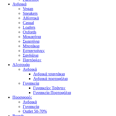
Ανδρικά
Vegan
Sneakers
Αθλητικά
Casual
Loafers
Oxfords
Μοκασίνια
Σκαρπίνια
Μποτάκια
Εσπαντρίγιες
Σανδάλια
Παντόφλες
Αξεσουάρ
Ανδρικά
Ανδρικά τσαντάκια
Ανδρικά πορτοφόλια
Γυναικεία
Γυναικείες Τσάντες
Γυναικεία Πορτοφόλια
Προσφορές
Ανδρικά
Γυναικεία
Outlet 50-70%
Brands