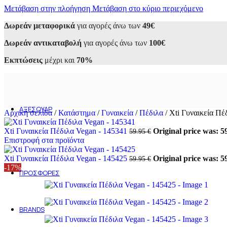
Μετάβαση στην πλοήγηση
Sneakers
Μετάβαση στο κύριο περιεχόμενο
Αθλητικά
Δωρεάν μεταφορικά
για αγορές άνω των
49€
Casual
Loafers
Δωρεάν αντικαταβολή
για αγορές άνω των
100€
Oxfords
Μοκασίνια
Εκπτώσεις
μέχρι και
70%
Σκαρπίνια
Μποτάκια
Εσπαντρίγιες
Σανδάλια
Παντόφλες
ΑΞΕΣΟΥΆΡ
Αρχική σελίδα
/
Κατάστημα
/
Γυναικεία
/
Πέδιλα
/
Xti Γυναικεία Πέ
Ανδρικά
Ανδρικά τσαντάκια
Xti Γυναικεία Πέδιλα Vegan - 145341
Original price was: 59
59.95
€
Ανδρικά πορτοφόλια
Επιστροφή στα προϊόντα
Γυναικεία
Γυναικείες Τσάντες
Xti Γυναικεία Πέδιλα Vegan - 145425
Original price was: 59
59.95
€
Γυναικεία Πορτοφόλια
-17%
ΠΡΟΣΦΟΡΈΣ
Ανδρικά
Γυναικεία
Outlet 50-70%
BRANDS
Alessandra Paggioti