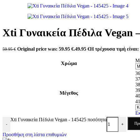
Antonio shoes
Carmela
Converse
Dominique Shoes
Envie
Eris Shoes
Xti Γυναικεία Πέδιλα Vegan 
Freemood
Gian Marco Venturi
Lias Mouse
Original price was: 59.95 €.
49.95
€
Η τρέχουσα τιμή είναι: 
59.95
€
Mago Shoes
Marina Militare
Μ
Miss NV
Χρώμα
Mysoft
3
Pegada
3
Refresh
3
Skechers
3
Tassopoulos
Μέγεθος
4
Teddy Smith
4
Valeria’s
Xti
Zizel
Ε
Xti Γυναικεία Πέδιλα Vegan - 145425 ποσότητα
Πρ
-
+
Προσθήκη στη λίστα επιθυμιών