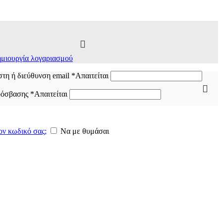
μιουργία λογαριασμού
τη ή διεύθυνση email
*
Απαιτείται
ρόσβασης
*
Απαιτείται
ον κωδικό σας;
Να με θυμάσαι