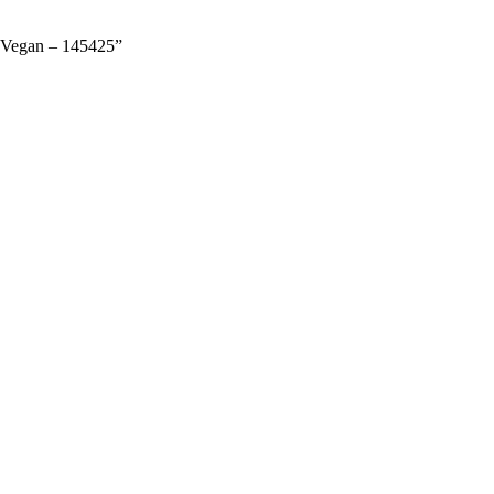
α Vegan – 145425”