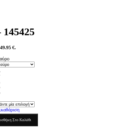
– 145425
49.95 €.
αύρο
6
7
8
9
0
1
κκαθάριση
οσθήκη Στο Καλάθι