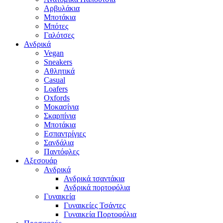
Αρβυλάκια
Μποτάκια
Μπότες
Γαλότσες
Ανδρικά
Vegan
Sneakers
Αθλητικά
Casual
Loafers
Oxfords
Μοκασίνια
Σκαρπίνια
Μποτάκια
Εσπαντρίγιες
Σανδάλια
Παντόφλες
Αξεσουάρ
Ανδρικά
Ανδρικά τσαντάκια
Ανδρικά πορτοφόλια
Γυναικεία
Γυναικείες Τσάντες
Γυναικεία Πορτοφόλια