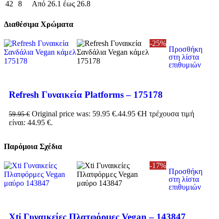
42
8
Από 26.1 έως 26.8
Διαθέσιμα Χρώματα
-25%
Προσθήκη
στη λίστα
επιθυμιών
Refresh Γυναικεία Platforms – 175178
Original price was: 59.95 €.
44.95
€
Η τρέχουσα τιμή
59.95
€
είναι: 44.95 €.
Παρόμοια Σχέδια
-17%
Προσθήκη
στη λίστα
επιθυμιών
Xti Γυναικείες Πλατφόρμες Vegan – 143847