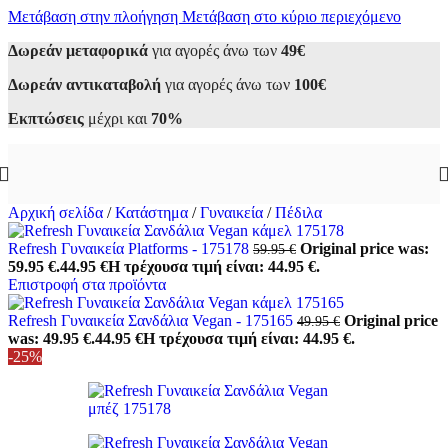
Μετάβαση στην πλοήγηση
Μετάβαση στο κύριο περιεχόμενο
Δωρεάν μεταφορικά
για αγορές άνω των
49€
Δωρεάν αντικαταβολή
για αγορές άνω των
100€
Εκπτώσεις
μέχρι και
70%
Αρχική σελίδα
/
Κατάστημα
/
Γυναικεία
/
Πέδιλα
Refresh Γυναικεία Platforms - 175178
Original price was:
59.95
€
59.95 €.
44.95
€
Η τρέχουσα τιμή είναι: 44.95 €.
Επιστροφή στα προϊόντα
Refresh Γυναικεία Σανδάλια Vegan - 175165
Original price
49.95
€
was: 49.95 €.
44.95
€
Η τρέχουσα τιμή είναι: 44.95 €.
-25%