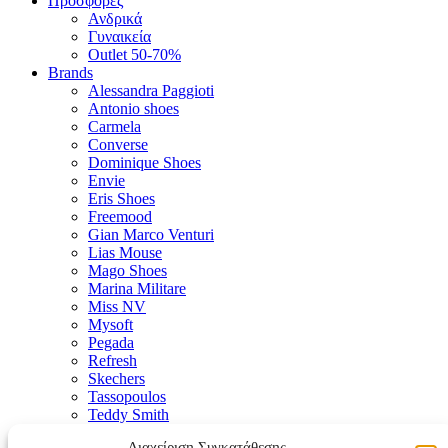
Προσφορές
Ανδρικά
Γυναικεία
Outlet 50-70%
Brands
Alessandra Paggioti
Antonio shoes
Carmela
Converse
Dominique Shoes
Envie
Eris Shoes
Freemood
Gian Marco Venturi
Lias Mouse
Mago Shoes
Marina Militare
Miss NV
Mysoft
Pegada
Refresh
Skechers
Tassopoulos
Teddy Smith
Valeria’s
Διαχείριση Συγκατάθεσης