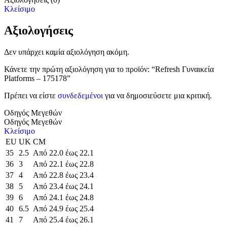
Κλείσιμο
Αξιολογήσεις
Δεν υπάρχει καμία αξιολόγηση ακόμη.
Κάνετε την πρώτη αξιολόγηση για το προϊόν: “Refresh Γυναικεία
Platforms – 175178”
Πρέπει να είστε
συνδεδεμένοι
για να δημοσιεύσετε μια κριτική.
Οδηγός Μεγεθών
Οδηγός Μεγεθών
Κλείσιμο
EU
UK
CM
35
2.5
Από 22.0 έως 22.1
36
3
Από 22.1 έως 22.8
37
4
Από 22.8 έως 23.4
38
5
Από 23.4 έως 24.1
39
6
Από 24.1 έως 24.8
40
6.5
Από 24.9 έως 25.4
41
7
Από 25.4 έως 26.1