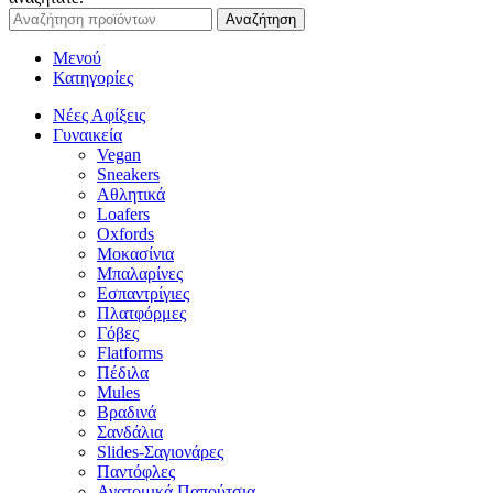
Αναζήτηση
Μενού
Κατηγορίες
Νέες Αφίξεις
Γυναικεία
Vegan
Sneakers
Αθλητικά
Loafers
Oxfords
Μοκασίνια
Μπαλαρίνες
Εσπαντρίγιες
Πλατφόρμες
Γόβες
Flatforms
Πέδιλα
Mules
Βραδινά
Σανδάλια
Slides-Σαγιονάρες
Παντόφλες
Ανατομικά Παπούτσια