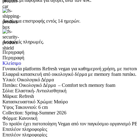
Δωρεάν μεταφορικά για αγορές άνω των 49€.
Δικαίωμα επιστροφής εντός 14 ημερών.
Ασφαλείς πληρωμές.
Περιγραφή
Περιγραφή
Κλείσιμο
Γυναικεία platforms Refresh vegan για καθημερινή χρήση, με πιστ
Ελαφριά κατασκευή από οικολογικό δέρμα με memory foam πατάκι.
Υλικό: Οικολογικό Δέρμα
Πατάκι: Οικολογικό Δέρμα – Comfort tech memory foam
Σόλα: Eλαστική- Αντιολισθητική
Μάρκα: Refresh
Κατασκευαστικό Χρώμα: Μαύρο
Ύψος Τακουνιού: 6 cm
Collection: Spring-Summer 2026
Φόρμα: Κανονική
Το προϊόν έχει πιστοποίηση Vegan από τον παγκόσμιο οργανισμό PETA
Επιπλέον πληροφορίες
Επιπλέον πληροφορίες