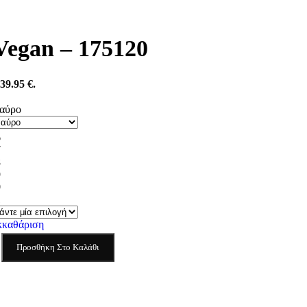
Vegan – 175120
39.95 €.
αύρο
6
7
8
9
0
1
κκαθάριση
Προσθήκη Στο Καλάθι