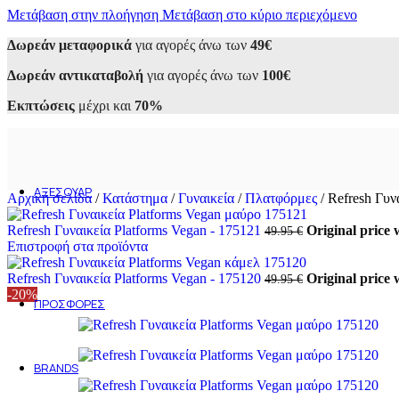
Μετάβαση στην πλοήγηση
Sneakers
Μετάβαση στο κύριο περιεχόμενο
Αθλητικά
Δωρεάν μεταφορικά
για αγορές άνω των
49€
Casual
Loafers
Δωρεάν αντικαταβολή
για αγορές άνω των
100€
Oxfords
Μοκασίνια
Εκπτώσεις
μέχρι και
70%
Σκαρπίνια
Μποτάκια
Εσπαντρίγιες
Σανδάλια
Παντόφλες
ΑΞΕΣΟΥΆΡ
Αρχική σελίδα
/
Κατάστημα
/
Γυναικεία
/
Πλατφόρμες
/
Refresh Γυν
Ανδρικά
Ανδρικά τσαντάκια
Refresh Γυναικεία Platforms Vegan - 175121
Original price 
49.95
€
Ανδρικά πορτοφόλια
Επιστροφή στα προϊόντα
Γυναικεία
Γυναικείες Τσάντες
Refresh Γυναικεία Platforms Vegan - 175120
Original price 
49.95
€
Γυναικεία Πορτοφόλια
-20%
ΠΡΟΣΦΟΡΈΣ
Ανδρικά
Γυναικεία
Outlet 50-70%
BRANDS
Alessandra Paggioti