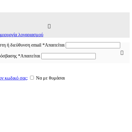
μιουργία λογαριασμού
τη ή διεύθυνση email
*
Απαιτείται
ρόσβασης
*
Απαιτείται
ον κωδικό σας;
Να με θυμάσαι