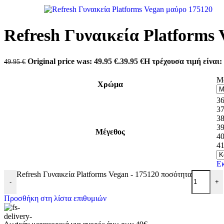
Antonio shoes
Carmela
Converse
Dominique Shoes
Refresh Γυναικεία Platforms 
Envie
Eris Shoes
Freemood
Original price was: 49.95 €.
39.95
€
Η τρέχουσα τιμή είναι: 
49.95
€
Gian Marco Venturi
Lias Mouse
Μ
Mago Shoes
Χρώμα
Marina Militare
Miss NV
3
Mysoft
3
Pegada
3
Refresh
3
Μέγεθος
Skechers
4
Tassopoulos
4
Teddy Smith
Valeria’s
Ε
Xti
Refresh Γυναικεία Platforms Vegan - 175120 ποσότητα
Zizel
-
+
Προσθήκη στη λίστα επιθυμιών