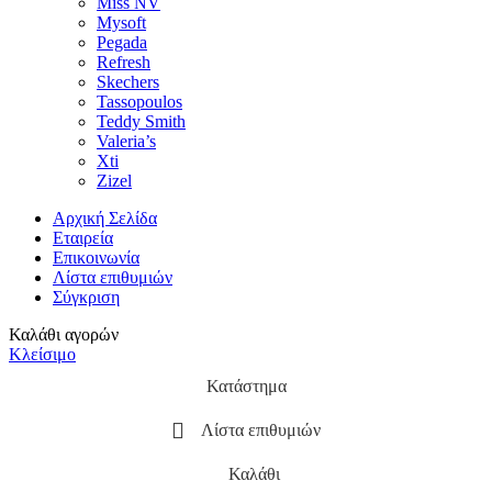
Miss NV
Mysoft
Pegada
Refresh
Skechers
Tassopoulos
Teddy Smith
Valeria’s
Xti
Zizel
Αρχική Σελίδα
Εταιρεία
Επικοινωνία
Λίστα επιθυμιών
Σύγκριση
Καλάθι αγορών
Κλείσιμο
Κατάστημα
Λίστα επιθυμιών
Καλάθι