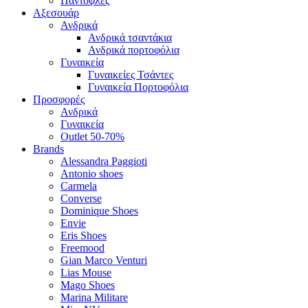
Παντόφλες
Αξεσουάρ
Ανδρικά
Ανδρικά τσαντάκια
Ανδρικά πορτοφόλια
Γυναικεία
Γυναικείες Τσάντες
Γυναικεία Πορτοφόλια
Προσφορές
Ανδρικά
Γυναικεία
Outlet 50-70%
Brands
Alessandra Paggioti
Antonio shoes
Carmela
Converse
Dominique Shoes
Envie
Eris Shoes
Freemood
Gian Marco Venturi
Lias Mouse
Mago Shoes
Marina Militare