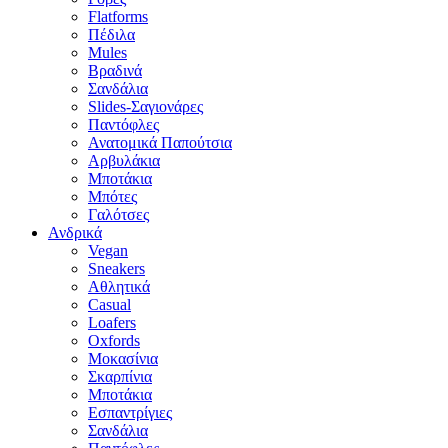
Flatforms
Πέδιλα
Mules
Βραδινά
Σανδάλια
Slides-Σαγιονάρες
Παντόφλες
Ανατομικά Παπούτσια
Αρβυλάκια
Μποτάκια
Μπότες
Γαλότσες
Ανδρικά
Vegan
Sneakers
Αθλητικά
Casual
Loafers
Oxfords
Μοκασίνια
Σκαρπίνια
Μποτάκια
Εσπαντρίγιες
Σανδάλια