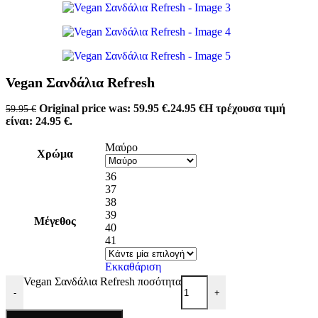
Vegan Σανδάλια Refresh
Original price was: 59.95 €.
24.95
€
Η τρέχουσα τιμή
59.95
€
είναι: 24.95 €.
Μαύρο
Χρώμα
36
37
38
39
Μέγεθος
40
41
Εκκαθάριση
Vegan Σανδάλια Refresh ποσότητα
-
+