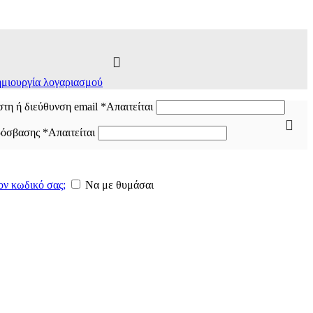
μιουργία λογαριασμού
τη ή διεύθυνση email
*
Απαιτείται
ρόσβασης
*
Απαιτείται
ον κωδικό σας;
Να με θυμάσαι