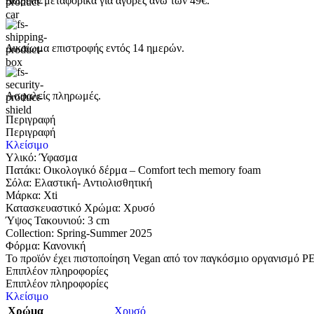
Δωρεάν μεταφορικά για αγορές άνω των 49€.
Δικαίωμα επιστροφής εντός 14 ημερών.
Ασφαλείς πληρωμές.
Περιγραφή
Περιγραφή
Κλείσιμο
Υλικό: Ύφασμα
Πατάκι: Οικολογικό δέρμα – Comfort tech memory foam
Σόλα: Eλαστική- Αντιολισθητική
Μάρκα: Xti
Κατασκευαστικό Χρώμα: Χρυσό
Ύψος Τακουνιού: 3 cm
Collection: Spring-Summer 2025
Φόρμα: Κανονική
Το προϊόν έχει πιστοποίηση Vegan από τον παγκόσμιο οργανισμό PETA
Επιπλέον πληροφορίες
Επιπλέον πληροφορίες
Κλείσιμο
Χρώμα
Χρυσό