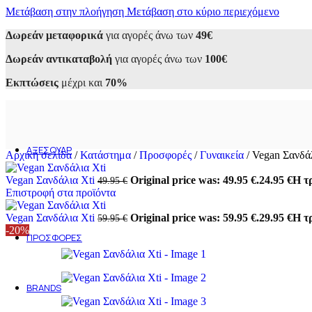
Μετάβαση στην πλοήγηση
Sneakers
Μετάβαση στο κύριο περιεχόμενο
Αθλητικά
Δωρεάν μεταφορικά
για αγορές άνω των
49€
Casual
Loafers
Δωρεάν αντικαταβολή
για αγορές άνω των
100€
Oxfords
Μοκασίνια
Εκπτώσεις
μέχρι και
70%
Σκαρπίνια
Μποτάκια
Εσπαντρίγιες
Σανδάλια
Παντόφλες
ΑΞΕΣΟΥΆΡ
Αρχική σελίδα
/
Κατάστημα
/
Προσφορές
/
Γυναικεία
/
Vegan Σανδάλ
Ανδρικά
Ανδρικά τσαντάκια
Vegan Σανδάλια Xti
Original price was: 49.95 €.
24.95
€
Η τρ
49.95
€
Ανδρικά πορτοφόλια
Επιστροφή στα προϊόντα
Γυναικεία
Γυναικείες Τσάντες
Vegan Σανδάλια Xti
Original price was: 59.95 €.
29.95
€
Η τρ
59.95
€
Γυναικεία Πορτοφόλια
-20%
ΠΡΟΣΦΟΡΈΣ
Ανδρικά
Γυναικεία
Outlet 50-70%
BRANDS
Alessandra Paggioti