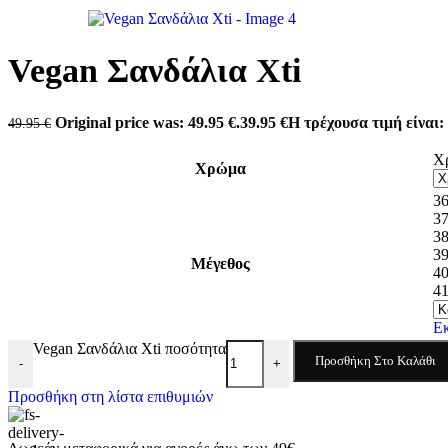
Antonio shoes
Carmela
Converse
Dominique Shoes
Vegan Σανδάλια Xti
Envie
Eris Shoes
Freemood
Original price was: 49.95 €.
39.95
€
Η τρέχουσα τιμή είναι: 
49.95
€
Gian Marco Venturi
Lias Mouse
Χ
Mago Shoes
Χρώμα
Marina Militare
Miss NV
3
Mysoft
3
Pegada
3
Refresh
3
Μέγεθος
Skechers
4
Tassopoulos
4
Teddy Smith
Valeria’s
Ε
Xti
Vegan Σανδάλια Xti ποσότητα
Zizel
Προσθήκη Στο Καλάθι
-
+
Προσθήκη στη λίστα επιθυμιών