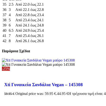
35
2.5
Από 22.0 έως 22.1
36
3
Από 22.1 έως 22.8
37
4
Από 22.8 έως 23.4
38
5
Από 23.4 έως 24.1
39
6
Από 24.1 έως 24.8
40
6.5
Από 24.9 έως 25.4
41
7
Από 25.4 έως 26.1
42
8
Από 26.1 έως 26.8
Παρόμοια Σχέδια
-25%
Xti Γυναικεία Σανδάλια Vegan – 145308
Original price was: 59.95 €.
44.95
€
Η τρέχουσα τιμή είναι: 4
59.95
€