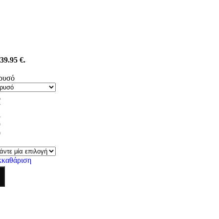
39.95 €.
ρυσό
6
7
8
9
0
1
κκαθάριση