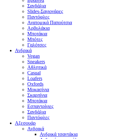
Βραδινά
Σανδάλια
Slides-Σαγιονάρες
Παντόφλες
Ανατομικά Παπούτσια
Αρβυλάκια
Μποτάκια
Μπότες
Γαλότσες
Ανδρικά
Vegan
Sneakers
Αθλητικά
Casual
Loafers
Oxfords
Μοκασίνια
Σκαρπίνια
Μποτάκια
Εσπαντρίγιες
Σανδάλια
Παντόφλες
Αξεσουάρ
Ανδρικά
Ανδρικά τσαντάκια