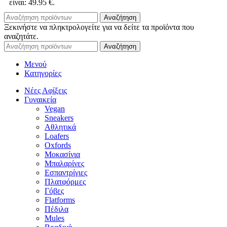
είναι: 49.95 €.
Αναζήτηση
Ξεκινήστε να πληκτρολογείτε για να δείτε τα προϊόντα που
αναζητάτε.
Αναζήτηση
Μενού
Κατηγορίες
Νέες Αφίξεις
Γυναικεία
Vegan
Sneakers
Αθλητικά
Loafers
Oxfords
Μοκασίνια
Μπαλαρίνες
Εσπαντρίγιες
Πλατφόρμες
Γόβες
Flatforms
Πέδιλα
Mules