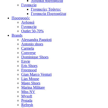
Ανδρικά πορτοφόλια
Γυναικεία
Γυναικείες Τσάντες
Γυναικεία Πορτοφόλια
Προσφορές
Ανδρικά
Γυναικεία
Outlet 50-70%
Brands
Alessandra Paggioti
Antonio shoes
Carmela
Converse
Dominique Shoes
Envie
Eris Shoes
Freemood
Gian Marco Venturi
Lias Mouse
Mago Shoes
Marina Militare
Miss NV
Mysoft
Pegada
Refresh