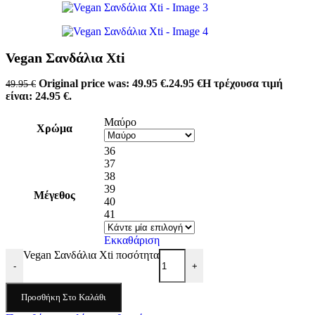
Vegan Σανδάλια Xti
Original price was: 49.95 €.
24.95
€
Η τρέχουσα τιμή
49.95
€
είναι: 24.95 €.
Μαύρο
Χρώμα
36
37
38
39
Μέγεθος
40
41
Εκκαθάριση
Vegan Σανδάλια Xti ποσότητα
-
+
Προσθήκη Στο Καλάθι