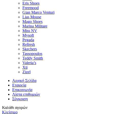
Eris Shoes
Freemood
Gian Marco Venturi
Lias Mouse
Mago Shoes
Marina Militare
Miss NV
Mysoft
Pegada
Refresh
Skechers
Tassopoulos
Teddy Smith
Valeria’s
Xti
Zizel
Αρχική Σελίδα
Εταιρεία
Επικοινωνία
Λίστα επιθυμιών
Σύγκριση
Καλάθι αγορών
Κλείσιμο