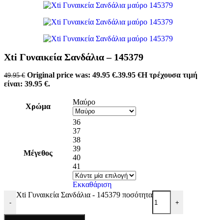
Xti Γυναικεία Σανδάλια – 145379
Original price was: 49.95 €.
39.95
€
Η τρέχουσα τιμή
49.95
€
είναι: 39.95 €.
Μαύρο
Χρώμα
36
37
38
39
Μέγεθος
40
41
Εκκαθάριση
Xti Γυναικεία Σανδάλια - 145379 ποσότητα
-
+