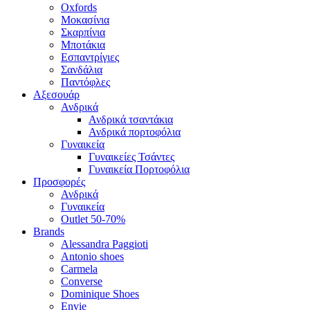
Oxfords
Μοκασίνια
Σκαρπίνια
Μποτάκια
Εσπαντρίγιες
Σανδάλια
Παντόφλες
Αξεσουάρ
Ανδρικά
Ανδρικά τσαντάκια
Ανδρικά πορτοφόλια
Γυναικεία
Γυναικείες Τσάντες
Γυναικεία Πορτοφόλια
Προσφορές
Ανδρικά
Γυναικεία
Outlet 50-70%
Brands
Alessandra Paggioti
Antonio shoes
Carmela
Converse
Dominique Shoes
Envie