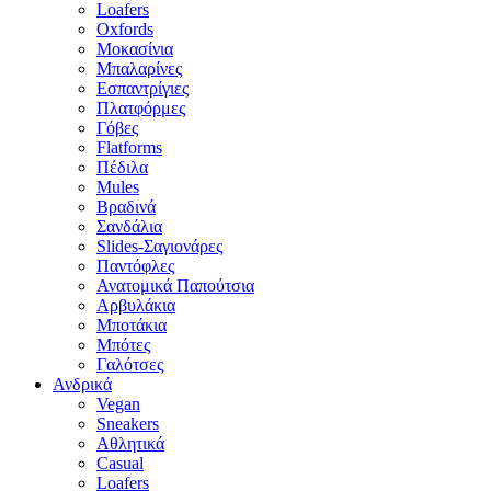
Loafers
Oxfords
Μοκασίνια
Μπαλαρίνες
Εσπαντρίγιες
Πλατφόρμες
Γόβες
Flatforms
Πέδιλα
Mules
Βραδινά
Σανδάλια
Slides-Σαγιονάρες
Παντόφλες
Ανατομικά Παπούτσια
Αρβυλάκια
Μποτάκια
Μπότες
Γαλότσες
Ανδρικά
Vegan
Sneakers
Αθλητικά
Casual
Loafers