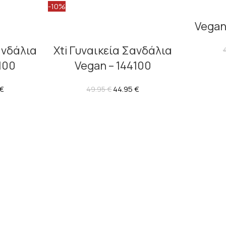
-10%
Vegan
ανδάλια
Xti Γυναικεία Σανδάλια
100
Vegan – 144100
€
44.95
€
49.95
€