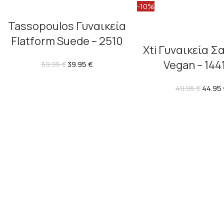
-10%
Tassopoulos Γυναικεία
Flatform Suede – 2510
Xti Γυναικεία Σ
Vegan – 144
39.95
€
59.95
€
44.95
49.95
€