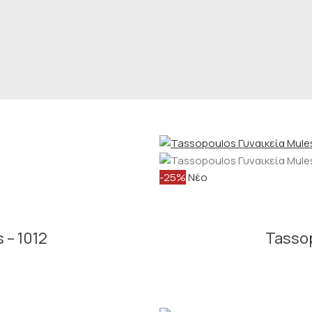
-25%
Νέο
 – 1012
Tassop