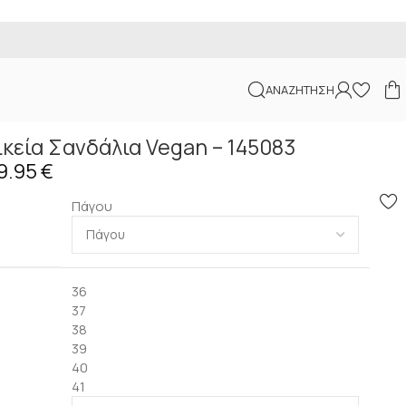
ΑΝΑΖΉΤΗΣΗ
αικεία Σανδάλια Vegan – 145083
9.95
€
Πάγου
36
37
38
39
40
41