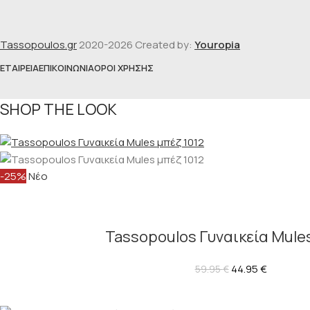
Tassopoulos.gr
2020-2026 Created by:
Youropia
ΕΤΑΙΡΕΊΑ
ΕΠΙΚΟΙΝΩΝΊΑ
ΌΡΟΙ ΧΡΉΣΗΣ
SHOP THE LOOK
-25%
Νέο
Tassopoulos Γυναικεία Mules
44.95
€
59.95
€