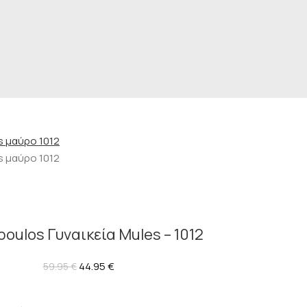
oulos Γυναικεία Mules – 1012
44.95
€
59.95
€