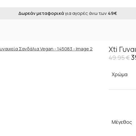
Δωρεάν μεταφορικά
για αγορές άνω των
49€
Σανδάλια Vegan – 145083
Xti Γυν
3
49.95
€
Χρώμα
Μέγεθος