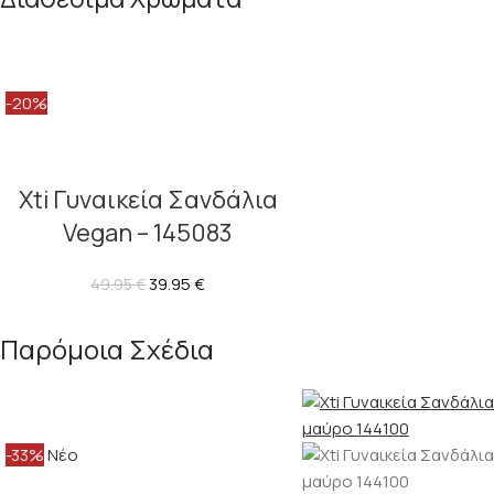
-20%
Xti Γυναικεία Σανδάλια
Vegan – 145083
39.95
€
49.95
€
Παρόμοια Σχέδια
-33%
Νέο