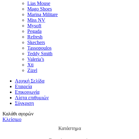
Lias Mouse
Mago Shoes
Marina Militare
Miss NV
Mysoft
Pegada
Refresh
Skechers
Tassopoulos
Teddy Smith
Valeria’s
Xti
Zizel
Αρχική Σελίδα
Εταιρεία
Επικοινωνία
Λίστα επιθυμιών
Σύγκριση
Καλάθι αγορών
Κλείσιμο
Κατάστημα