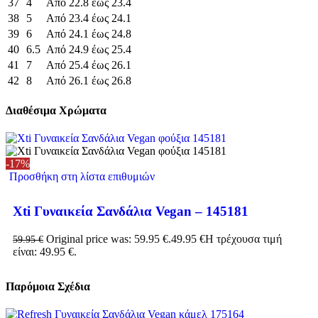
37
4
Από 22.8 έως 23.4
38
5
Από 23.4 έως 24.1
39
6
Από 24.1 έως 24.8
40
6.5
Από 24.9 έως 25.4
41
7
Από 25.4 έως 26.1
42
8
Από 26.1 έως 26.8
Διαθέσιμα Χρώματα
-17%
Προσθήκη στη λίστα επιθυμιών
Xti Γυναικεία Σανδάλια Vegan – 145181
Original price was: 59.95 €.
49.95
€
Η τρέχουσα τιμή
59.95
€
είναι: 49.95 €.
Παρόμοια Σχέδια