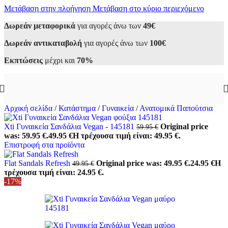
Μετάβαση στην πλοήγηση
Μετάβαση στο κύριο περιεχόμενο
Δωρεάν μεταφορικά
για αγορές άνω των
49€
Δωρεάν αντικαταβολή
για αγορές άνω των
100€
Εκπτώσεις
μέχρι και
70%
Αρχική σελίδα
/
Κατάστημα
/
Γυναικεία
/
Ανατομικά Παπούτσια
Xti Γυναικεία Σανδάλια Vegan - 145181
Original price
59.95
€
was: 59.95 €.
49.95
€
Η τρέχουσα τιμή είναι: 49.95 €.
Επιστροφή στα προϊόντα
Flat Sandals Refresh
Original price was: 49.95 €.
24.95
€
Η
49.95
€
τρέχουσα τιμή είναι: 24.95 €.
-17%