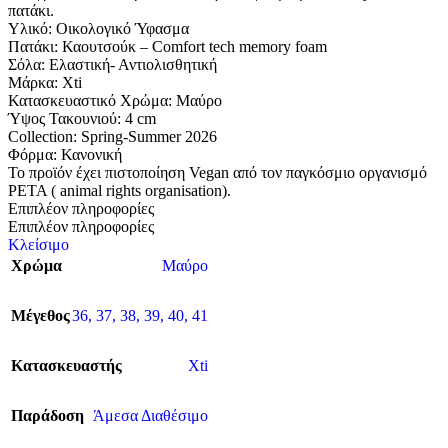
πατάκι.
Υλικό: Οικολογικό Ύφασμα
Πατάκι: Καουτσούκ – Comfort tech memory foam
Σόλα: Eλαστική- Αντιολισθητική
Μάρκα: Xti
Κατασκευαστικό Χρώμα: Μαύρο
Ύψος Τακουνιού: 4 cm
Collection: Spring-Summer 2026
Φόρμα: Κανονική
Το προϊόν έχει πιστοποίηση Vegan από τον παγκόσμιο οργανισμό
PETA ( animal rights organisation).
Επιπλέον πληροφορίες
Επιπλέον πληροφορίες
Κλείσιμο
Χρώμα
Μαύρο
Μέγεθος
36
,
37
,
38
,
39
,
40
,
41
Κατασκευαστής
Xti
Παράδοση
Άμεσα Διαθέσιμο