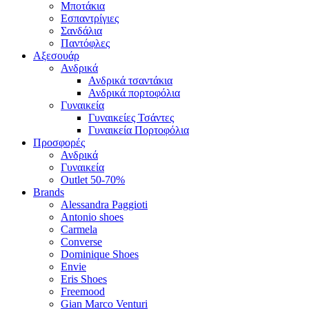
Μποτάκια
Εσπαντρίγιες
Σανδάλια
Παντόφλες
Αξεσουάρ
Ανδρικά
Ανδρικά τσαντάκια
Ανδρικά πορτοφόλια
Γυναικεία
Γυναικείες Τσάντες
Γυναικεία Πορτοφόλια
Προσφορές
Ανδρικά
Γυναικεία
Outlet 50-70%
Brands
Alessandra Paggioti
Antonio shoes
Carmela
Converse
Dominique Shoes
Envie
Eris Shoes
Freemood
Gian Marco Venturi