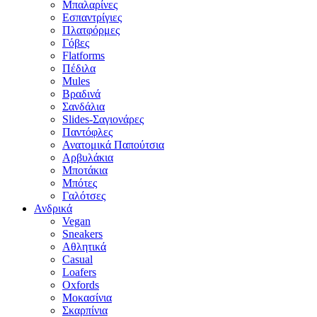
Μπαλαρίνες
Εσπαντρίγιες
Πλατφόρμες
Γόβες
Flatforms
Πέδιλα
Mules
Βραδινά
Σανδάλια
Slides-Σαγιονάρες
Παντόφλες
Ανατομικά Παπούτσια
Αρβυλάκια
Μποτάκια
Μπότες
Γαλότσες
Ανδρικά
Vegan
Sneakers
Αθλητικά
Casual
Loafers
Oxfords
Μοκασίνια
Σκαρπίνια