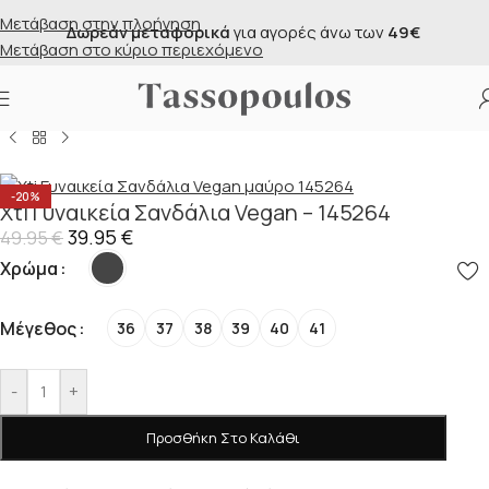
Μετάβαση στην πλοήγηση
Δωρεάν μεταφορικά
για αγορές άνω των
49€
Μετάβαση στο κύριο περιεχόμενο
Αρχική σελίδα
/
Κατάστημα
/
Γυναικεία
/
Ανατομικά Παπούτσια
-20%
Xti Γυναικεία Σανδάλια Vegan – 145264
39.95
€
49.95
€
Χρώμα
Μέγεθος
36
37
38
39
40
41
-
+
Προσθήκη Στο Καλάθι