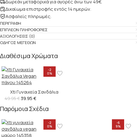
Δωρεάν μεταφορικά για αγορές άνω των 49€.
Δικαίωμα επιστροφής εντός 14 ημερών.
Ασφαλείς πληρωμές.
ΠΕΡΙΓΡΑΦΉ
ΕΠΙΠΛΈΟΝ ΠΛΗΡΟΦΟΡΊΕΣ
ΑΞΙΟΛΟΓΉΣΕΙΣ (0)
ΟΔΗΓΌΣ ΜΕΓΕΘΏΝ
Διαθέσιμα Χρώματα
-2
0%
Xti Γυναικεία Σανδάλια
Vegan – 145264
39.95
€
49.95
€
Παρόμοια Σχέδια
-2
-6
0%
9%