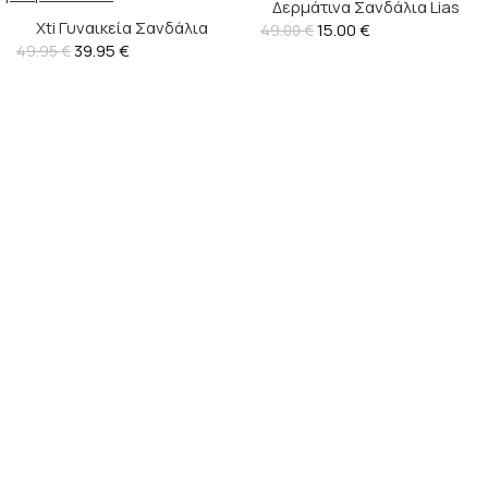
Δερμάτινα Σανδάλια Lias
Xti Γυναικεία Σανδάλια
15.00
Mouse
€
49.00
€
Vegan – 145358
39.95
€
49.95
€