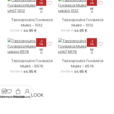
5%
5%
ΝΈ
ΝΈ
Ο
Ο
Tassopoulos Γυναικεία
Tassopoulos Γυναικεία
Mules – 1012
Mules – 1012
44.95
€
44.95
€
59.95
€
59.95
€
-2
-2
5%
5%
ΝΈ
ΝΈ
Ο
Ο
Tassopoulos Γυναικεία
Tassopoulos Γυναικεία
Mules – 6576
Mules – 6576
44.95
€
44.95
€
59.95
€
59.95
€
SHOP THE LOOK
τάστημα
Λίστα επιθυμιών
Ο λογαριασμός μου
Καλάθι
-2
-2
5%
5%