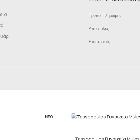
κεία
Τρόποι Πληρωμής
κά
Αποστολές
ουάρ
Επιστροφές
ΝΈΟ
Tassopoulos Γυναικεία Mules 