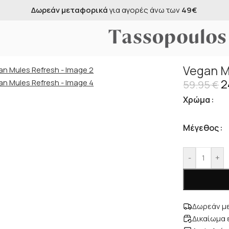
Δωρεάν αντικαταβολή
για αγορές άνω των
100€
ules Refresh
Vegan M
2
59.95
€
Χρώμα
Μέγεθος
-
+
Δωρεάν με
Δικαίωμα 