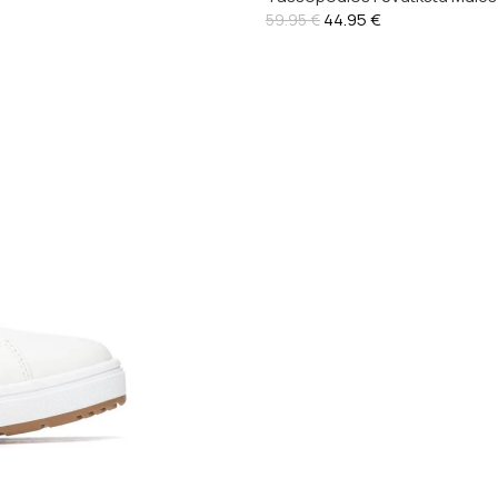
44.95
€
59.95
€