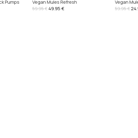
ack Pumps
Vegan Mules Refresh
Vegan Mule
01
49.95
€
24
59.95
€
59.95
€