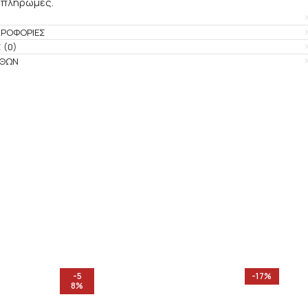
 πληρωμές.
ΗΡΟΦΟΡΊΕΣ
 (0)
ΕΘΏΝ
-5
-17%
8%