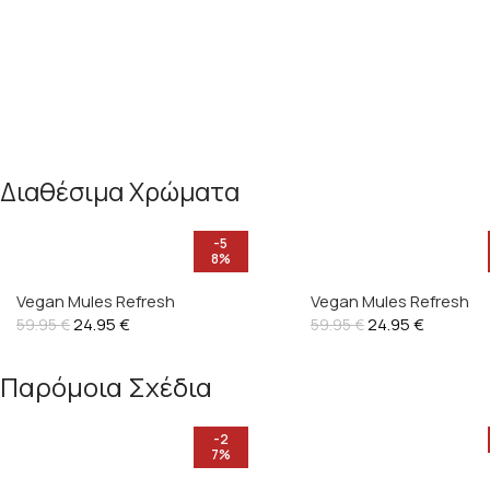
Διαθέσιμα Χρώματα
-5
8%
Vegan Mules Refresh
Vegan Mules Refresh
24.95
€
24.95
€
59.95
€
59.95
€
Παρόμοια Σχέδια
-2
7%