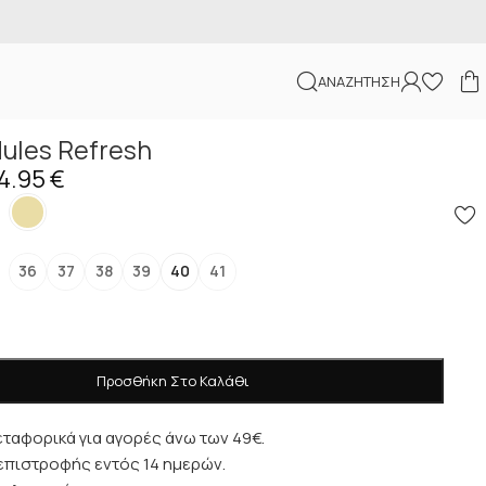
Εκπτώσεις
μέχρι και
70%
ΑΝΑΖΉΤΗΣΗ
ules Refresh
4.95
€
36
37
38
39
40
41
Προσθήκη Στο Καλάθι
ταφορικά για αγορές άνω των 49€.
επιστροφής εντός 14 ημερών.