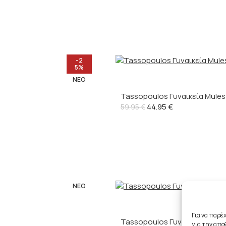
-2
5%
ΝΈΟ
Tassopoulos Γυναικεία Mules
44.95
€
59.95
€
ΝΈΟ
Για να παρέ
Tassopoulos Γυναικεία Mules 
για την απ