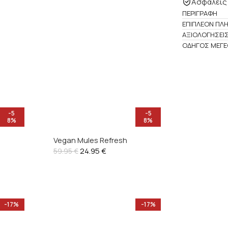
Ασφαλείς
ΠΕΡΙΓΡΑΦΉ
ΕΠΙΠΛΈΟΝ ΠΛ
ΑΞΙΟΛΟΓΉΣΕΙΣ
ΟΔΗΓΌΣ ΜΕΓ
-5
-5
8%
8%
Vegan Mules Refresh
24.95
€
59.95
€
-17%
-17%