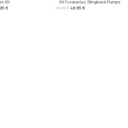
s Xti
Xti Γυναικείες Slingback Pumps
.95
€
49.95
Vegan – 145369
€
59.95
€