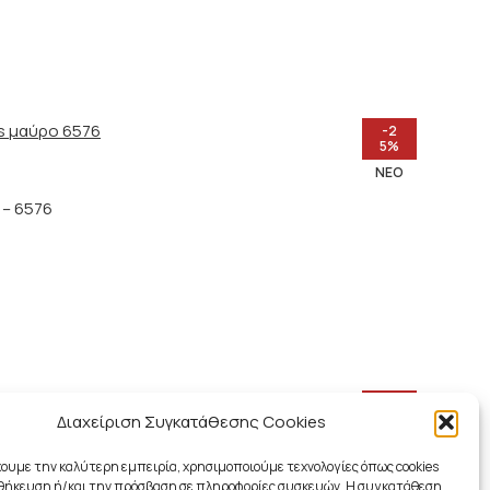
-2
5%
ΝΈΟ
 – 6576
-2
5%
Διαχείριση Συγκατάθεσης Cookies
ΝΈΟ
χουμε την καλύτερη εμπειρία, χρησιμοποιούμε τεχνολογίες όπως cookies
– 1012
οθήκευση ή/και την πρόσβαση σε πληροφορίες συσκευών. Η συγκατάθεση