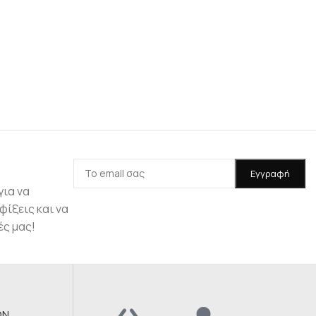
για να
φίξεις και να
ές μας!
ΩΝ