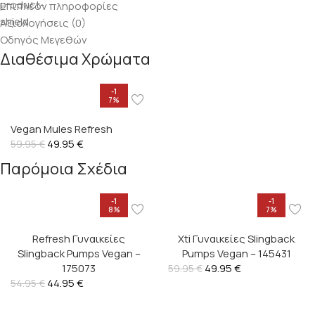
Επιπλέον πληροφορίες
Αξιολογήσεις (0)
Οδηγός Μεγεθών
Διαθέσιμα Χρώματα
-1
7%
Vegan Mules Refresh
49.95
€
59.95
€
Παρόμοια Σχέδια
-1
-1
8%
7%
Refresh Γυναικείες
Xti Γυναικείες Slingback
Slingback Pumps Vegan –
Pumps Vegan – 145431
175073
49.95
€
59.95
€
44.95
€
54.95
€