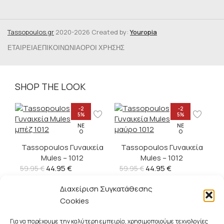
Tassopoulos.gr
2020-2026 Created by:
Youropia
ΕΤΑΙΡΕΊΑ
ΕΠΙΚΟΙΝΩΝΊΑ
ΌΡΟΙ ΧΡΉΣΗΣ
SHOP THE LOOK
-2
-2
5%
5%
ΝΈ
ΝΈ
Ο
Ο
Tassopoulos Γυναικεία
Tassopoulos Γυναικεία
Mules – 1012
Mules – 1012
44.95
€
44.95
€
59.95
€
59.95
€
Διαχείριση Συγκατάθεσης
-2
-2
5%
5%
Cookies
ΝΈ
ΝΈ
Ο
Ο
Για να παρέχουμε την καλύτερη εμπειρία, χρησιμοποιούμε τεχνολογίες