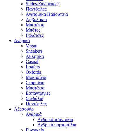
Slides-Σαγιονάρες
Παντόφλες
Ανατομικά Παπούτσια
Αρβυλάκια
Μποτάκια
Μπότες
Γαλότσες
Ανδρικά
Vegan
Sneakers
Αθλητικά
Casual
Loafers
Oxfords
Μοκασίνια
Σκαρπίνια
Μποτάκια
Εσπαντρίγιες
Σανδάλια
Παντόφλες
Αξεσουάρ
Ανδρικά
Ανδρικά τσαντάκια
Ανδρικά πορτοφόλια
Γυναικεία