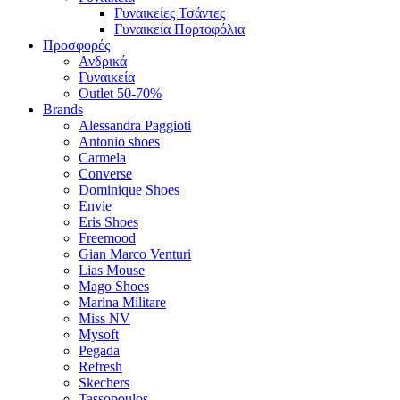
Γυναικείες Τσάντες
Γυναικεία Πορτοφόλια
Προσφορές
Ανδρικά
Γυναικεία
Outlet 50-70%
Brands
Alessandra Paggioti
Antonio shoes
Carmela
Converse
Dominique Shoes
Envie
Eris Shoes
Freemood
Gian Marco Venturi
Lias Mouse
Mago Shoes
Marina Militare
Miss NV
Mysoft
Pegada
Refresh
Skechers
Tassopoulos