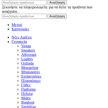
Αναζήτηση
Ξεκινήστε να πληκτρολογείτε για να δείτε τα προϊόντα που
αναζητάτε.
Αναζήτηση
Μενού
Κατηγορίες
Νέες Αφίξεις
Γυναικεία
Vegan
Sneakers
Αθλητικά
Loafers
Oxfords
Μοκασίνια
Μπαλαρίνες
Εσπαντρίγιες
Πλατφόρμες
Γόβες
Flatforms
Πέδιλα
Mules
Βραδινά
Σανδάλια