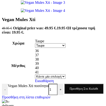
Vegan Mules Xti
Original price was: 49.95 €.
19.95
€
Η τρέχουσα τιμή
49.95
€
είναι: 19.95 €.
Taupe
Χρώμα
36
37
38
39
Μέγεθος
40
41
Εκκαθάριση
Vegan Mules Xti ποσότητα
Προσθήκη Στο Καλάθι
-
+
Προσθήκη στη λίστα επιθυμιών