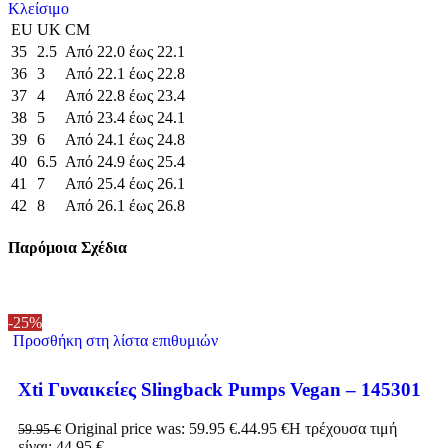
Κλείσιμο
EU
UK
CM
35
2.5
Από 22.0 έως 22.1
36
3
Από 22.1 έως 22.8
37
4
Από 22.8 έως 23.4
38
5
Από 23.4 έως 24.1
39
6
Από 24.1 έως 24.8
40
6.5
Από 24.9 έως 25.4
41
7
Από 25.4 έως 26.1
42
8
Από 26.1 έως 26.8
Παρόμοια Σχέδια
-25%
Προσθήκη στη λίστα επιθυμιών
Xti Γυναικείες Slingback Pumps Vegan – 145301
Original price was: 59.95 €.
44.95
€
Η τρέχουσα τιμή
59.95
€
είναι: 44.95 €.