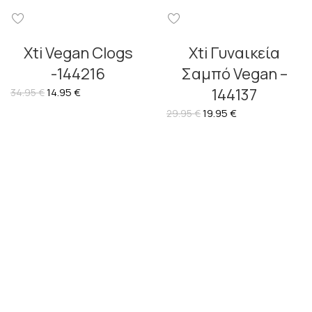
Xti Vegan Clogs
Xti Γυναικεία
-144216
Σαμπό Vegan –
144137
14.95
€
34.95
€
19.95
€
29.95
€