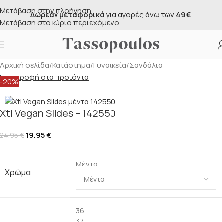
Μετάβαση στην πλοήγηση
Δωρεάν μεταφορικά
για αγορές άνω των
49€
Μετάβαση στο κύριο περιεχόμενο
Αρχική σελίδα
/
Κατάστημα
/
Γυναικεία
/
Σανδάλια
Επιστροφή στα προϊόντα
-20%
Xti Vegan Slides – 142550
19.95
€
24.95
€
Μέντα
Χρώμα
36
37