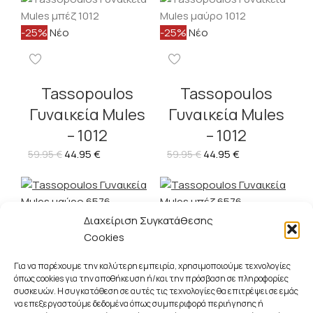
-25%
Νέο
-25%
Νέο
Tassopoulos
Tassopoulos
Γυναικεία Mules
Γυναικεία Mules
– 1012
– 1012
44.95
€
44.95
€
59.95
€
59.95
€
Διαχείριση Συγκατάθεσης
Cookies
-25%
Νέο
-25%
Νέο
Για να παρέχουμε την καλύτερη εμπειρία, χρησιμοποιούμε τεχνολογίες
όπως cookies για την αποθήκευση ή/και την πρόσβαση σε πληροφορίες
συσκευών. Η συγκατάθεση σε αυτές τις τεχνολογίες θα επιτρέψει σε εμάς
να επεξεργαστούμε δεδομένα όπως συμπεριφορά περιήγησης ή