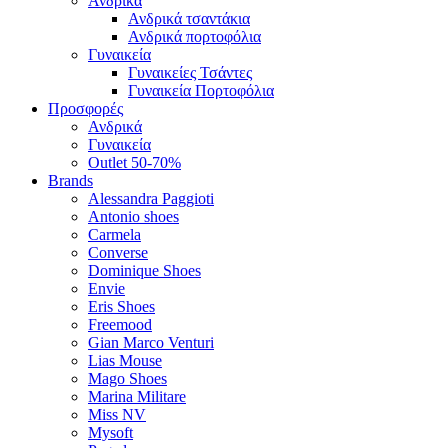
Ανδρικά
Ανδρικά τσαντάκια
Ανδρικά πορτοφόλια
Γυναικεία
Γυναικείες Τσάντες
Γυναικεία Πορτοφόλια
Προσφορές
Ανδρικά
Γυναικεία
Outlet 50-70%
Brands
Alessandra Paggioti
Antonio shoes
Carmela
Converse
Dominique Shoes
Envie
Eris Shoes
Freemood
Gian Marco Venturi
Lias Mouse
Mago Shoes
Marina Militare
Miss NV
Mysoft