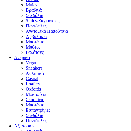
Mules
Βραδινά
Σανδάλια
Slides-Σαγιονάρες
Παντόφλες
Ανατομικά Παπούτσια
Αρβυλάκια
Μποτάκια
Μπότες
Γαλότσες
Ανδρικά
Vegan
Sneakers
Αθλητικά
Casual
Loafers
Oxfords
Μοκασίνια
Σκαρπίνια
Μποτάκια
Εσπαντρίγιες
Σανδάλια
Παντόφλες
Αξεσουάρ