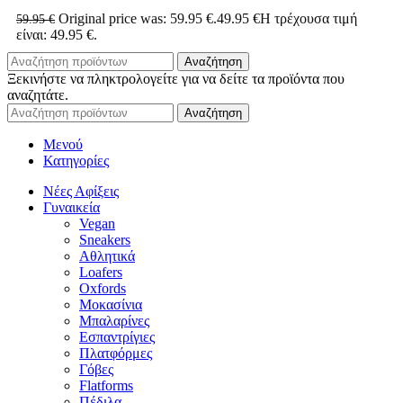
Original price was: 59.95 €.
49.95
€
Η τρέχουσα τιμή
59.95
€
είναι: 49.95 €.
Αναζήτηση
Ξεκινήστε να πληκτρολογείτε για να δείτε τα προϊόντα που
αναζητάτε.
Αναζήτηση
Μενού
Κατηγορίες
Νέες Αφίξεις
Γυναικεία
Vegan
Sneakers
Αθλητικά
Loafers
Oxfords
Μοκασίνια
Μπαλαρίνες
Εσπαντρίγιες
Πλατφόρμες
Γόβες
Flatforms
Πέδιλα