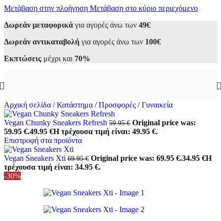
Μετάβαση στην πλοήγηση
Μετάβαση στο κύριο περιεχόμενο
Δωρεάν μεταφορικά
για αγορές άνω των
49€
Δωρεάν αντικαταβολή
για αγορές άνω των
100€
Εκπτώσεις
μέχρι και
70%
Αρχική σελίδα
/
Κατάστημα
/
Προσφορές
/
Γυναικεία
Vegan Chunky Sneakers Refresh
Original price was:
59.95
€
59.95 €.
49.95
€
Η τρέχουσα τιμή είναι: 49.95 €.
Επιστροφή στα προϊόντα
Vegan Sneakers Xti
Original price was: 69.95 €.
34.95
€
Η
69.95
€
τρέχουσα τιμή είναι: 34.95 €.
-30%