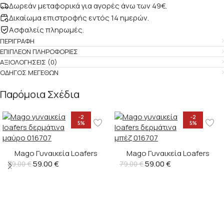
Δωρεάν μεταφορικά για αγορές άνω των 49€.
Δικαίωμα επιστροφής εντός 14 ημερών.
Ασφαλείς πληρωμές.
ΠΕΡΙΓΡΑΦΉ
ΕΠΙΠΛΈΟΝ ΠΛΗΡΟΦΟΡΊΕΣ
ΑΞΙΟΛΟΓΉΣΕΙΣ (0)
ΟΔΗΓΌΣ ΜΕΓΕΘΏΝ
Παρόμοια Σχέδια
-2
-2
5%
5%
Mago Γυναικεία Loafers
Mago Γυναικεία Loafers
Δερμάτινα – 016707
59.00
€
Δερμάτινα – 016707
59.00
€
79.00
€
79.00
€