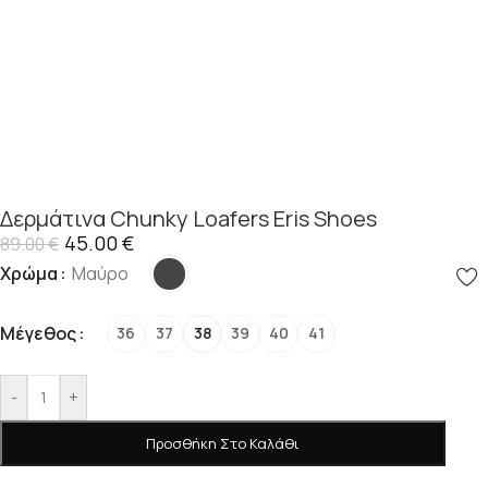
Δερμάτινα Chunky Loafers Eris Shoes
45.00
€
89.00
€
Χρώμα
Μαύρο
Μέγεθος
36
37
38
39
40
41
-
+
Προσθήκη Στο Καλάθι