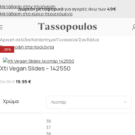
Μετάβαση στην πλοήγηση
Δωρεάν αντικαταβολή
για αγορές άνω των
100€
Μετάβαση στο κύριο περιεχόμενο
Αρχική σελίδα
/
Κατάστημα
/
Γυναικεία
/
Σανδάλια
Επιστροφή στα προϊόντα
-20%
Xti Vegan Slides – 142550
19.95
€
24.95
€
Χρώμα
36
37
38