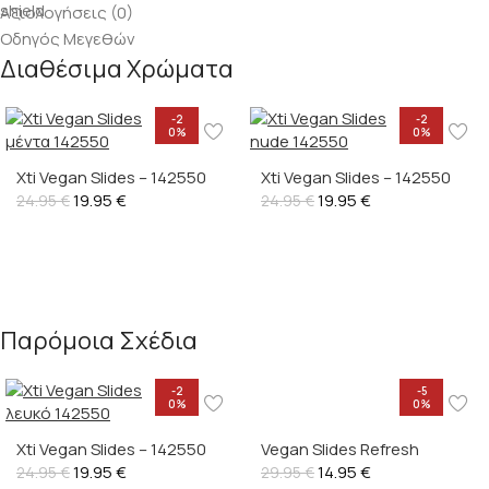
Αξιολογήσεις (0)
Οδηγός Μεγεθών
Διαθέσιμα Χρώματα
-2
-2
0%
0%
Xti Vegan Slides – 142550
Xti Vegan Slides – 142550
19.95
€
19.95
€
24.95
€
24.95
€
Παρόμοια Σχέδια
-2
-5
0%
0%
Xti Vegan Slides – 142550
Vegan Slides Refresh
19.95
€
14.95
€
24.95
€
29.95
€