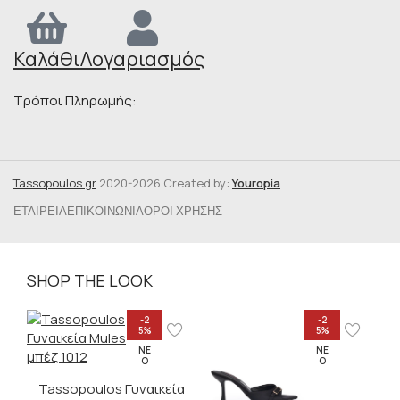
Καλάθι
Λογαριασμός
Τρόποι Πληρωμής:
Tassopoulos.gr
2020-2026 Created by:
Youropia
ΕΤΑΙΡΕΊΑ
ΕΠΙΚΟΙΝΩΝΊΑ
ΌΡΟΙ ΧΡΉΣΗΣ
SHOP THE LOOK
-2
-2
5%
5%
ΝΈ
ΝΈ
Ο
Ο
Tassopoulos Γυναικεία