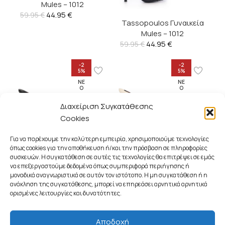
Mules – 1012
44.95
€
59.95
€
Tassopoulos Γυναικεία
Mules – 1012
44.95
€
59.95
€
-2
-2
5%
5%
ΝΈ
ΝΈ
Ο
Ο
Διαχείριση Συγκατάθεσης
Cookies
Tassopoulos Γυναικεία
Tassopoulos Γυναικεία
Για να παρέχουμε την καλύτερη εμπειρία, χρησιμοποιούμε τεχνολογίες
Mules – 6576
Mules – 6576
όπως cookies για την αποθήκευση ή/και την πρόσβαση σε πληροφορίες
44.95
€
44.95
€
59.95
€
59.95
€
συσκευών. Η συγκατάθεση σε αυτές τις τεχνολογίες θα επιτρέψει σε εμάς
να επεξεργαστούμε δεδομένα όπως συμπεριφορά περιήγησης ή
μοναδικά αναγνωριστικά σε αυτόν τον ιστότοπο. Η μη συγκατάθεση ή η
ανάκληση της συγκατάθεσης, μπορεί να επηρεάσει αρνητικά αρνητικά
ορισμένες λειτουργίες και δυνατότητες.
SHOP THE LOOK
Αποδοχή
-2
-2